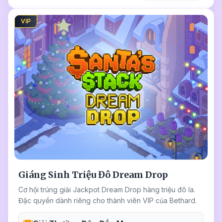
VIP
Giáng Sinh Triệu Đô Dream Drop
Cơ hội trúng giải Jackpot Dream Drop hàng triệu đô la.
Đặc quyền dành riêng cho thành viên VIP của Bethard.