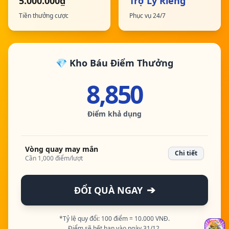
5.000.000₫
Trợ Lý Riêng
Tiền thưởng cược
Phục vụ 24/7
💎 Kho Báu Điểm Thưởng
8,850
Điểm khả dụng
Vòng quay may mắn
Chi tiết
Cần 1,000 điểm/lượt
➔
ĐỔI QUÀ NGAY
*Tỷ lệ quy đổi: 100 điểm = 10.000 VNĐ.
Điểm sẽ hết hạn vào ngày 31/12.